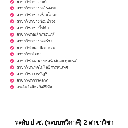
สาขาวิชาช่างยนต์
สาขาวิชาช่างกลโรงงาน
สาขาวิชาช่างเชื่อมโลหะ
สาขาวิชาช่างซ่อมบํารุง
สาขาวิชาช่างไฟฟ้า
สาขาวิชาอิเล็กทรอนิกส์
สาขาวิชาช่างก่อสร้าง
สาขาวิชาสถาปัตยกรรม
สาขาวิชาโยธา
สาขาวิชาเมคคาทรอนิกส์และ หุ่นยนต์
สาขาวิชาเทคโนโลยีสารสนเทศ
สาขาวิชาการบัญชี
สาขาวิชาการตลาด
เทคโนโลยีธุรกิจดิจิทัล
ระดับ ปวช. (ระบบทวิภาคี)
2 สาขาวิชา