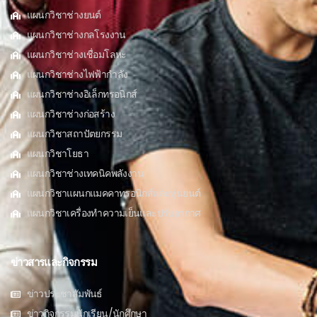
แผนกวิชาช่างยนต์
แผนกวิชาช่างกลโรงงาน
แผนกวิชาช่างเชื่อมโลหะ
แผนกวิชาช่างไฟฟ้ากำลัง
แผนกวิชาช่างอิเล็กทรอนิกส์
แผนกวิชาช่างก่อสร้าง
แผนกวิชาสถาปัตยกรรม
แผนกวิชาโยธา
แผนกวิชาช่างเทคนิคพลังงาน
แผนกวิชาแผนกแมคคาทรอนิกส์และหุ่นยนต์
แผนกวิชาเครื่องทำความเย็นและปรับอากาศ
ข่าวสารและกิจกรรม
ข่าวประชาสัมพันธ์
ข่าวกิจกรรมนักเรียน/นักศึกษา