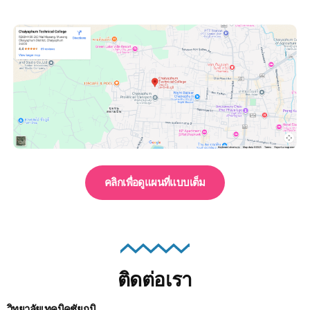
คลิกเพื่อดูแผนที่แบบเต็ม
ติดต่อเรา
วิทยาลัยเทคนิคชัยภูมิ