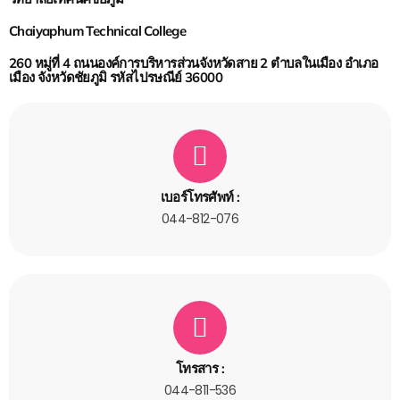
Chaiyaphum Technical College
260 หมู่ที่ 4 ถนนองค์การบริหารส่วนจังหวัดสาย 2 ตําบลในเมือง อําเภอ
เมือง จังหวัดชัยภูมิ รหัสไปรษณีย์ 36000
เบอร์โทรศัพท์ :
044-812-076
โทรสาร :
044-811-536