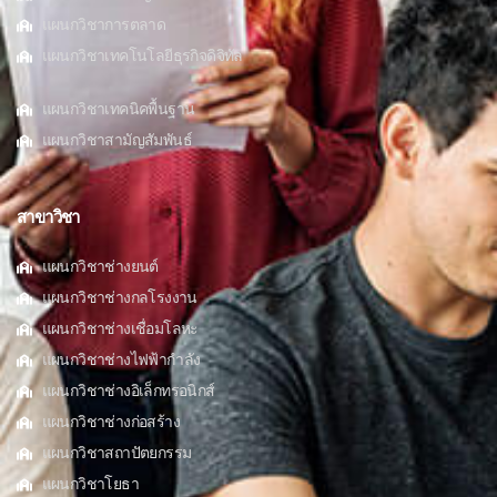
แผนกวิชาการตลาด
แผนกวิชาเทคโนโลยีธุรกิจดิจิทัล
แผนกวิชาเทคนิคพื้นฐาน
แผนกวิชาสามัญสัมพันธ์
สาขาวิชา
แผนกวิชาช่างยนต์
แผนกวิชาช่างกลโรงงาน
แผนกวิชาช่างเชื่อมโลหะ
แผนกวิชาช่างไฟฟ้ากำลัง
แผนกวิชาช่างอิเล็กทรอนิกส์
แผนกวิชาช่างก่อสร้าง
แผนกวิชาสถาปัตยกรรม
แผนกวิชาโยธา