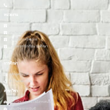
ติดต่อเรา
หน่วยงาน
ฝ่ายแยุทธศาสตร์และแผนงาน
ฝ่ายวิชาการ
ฝ่ายบริหารทรัพยากร
ฝ่ายกิจการนักเรียน นักศึกษา
การศึกษา
หลักสูตรการศึกษา
สนใจสมัครเรียน
สาขาวิชา
แผนกวิชาเทคโนโลยีสารสนเทศ
แผนกวิชาการบัญชี