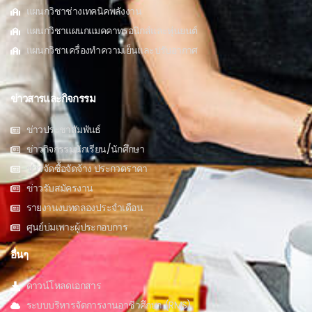
แผนกวิชาช่างเทคนิคพลังงาน
แผนกวิชาแผนกแมคคาทรอนิกส์และหุ่นยนต์
แผนกวิชาเครื่องทำความเย็นและปรับอากาศ
ข่าวสารและกิจกรรม
ข่าวประชาสัมพันธ์
ข่าวกิจกรรมนักเรียน/นักศึกษา
ข่าวจัดซื้อจัดจ้าง ประกวดราคา
ข่าวรับสมัครงาน
รายงานงบทดลองประจำเดือน
ศูนย์บ่มเพาะผู้ประกอบการ
อื่นๆ
ดาวน์โหลดเอกสาร
ระบบบริหารจัดการงานอาชีวศึกษา (RMS)