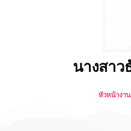
นางสาวธ
หัวหน้างาน