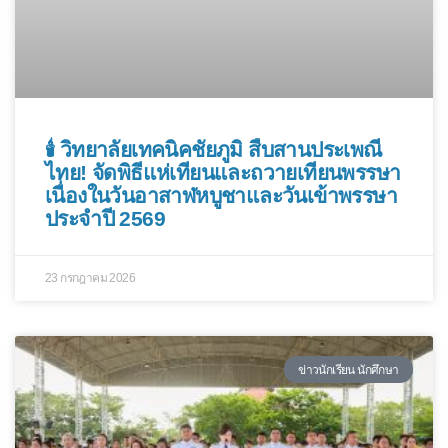
🕯️ วิทยาลัยเทคนิคชัยภูมิ สืบสานประเพณี
ไทย! จัดพิธีแห่เทียนและถวายเทียนพรรษา
เนื่องในวันอาสาฬหบูชาและวันเข้าพรรษา
ประจำปี 2569
23 กรกฎาคม 2026
ข่าวนักเรียน นักศึกษา