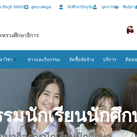
ง จ.ชัยภูมิ 36000
@ccollege
นักศึกษาปัจจุบัน
บุคลากร
ศิษย์เก่า
ะทรวงศึกษาธิการ
ขาวิชา
ข่าวและกิจกรรม
จัดซื้อจัดจ้าง
บริการ
ติดต่
รมนักเรียนนักศึก
ฒนากิจการนักเรียนนักศึกษา