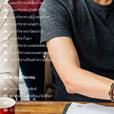
แผนกวิชาช่างเชื่อมโลหะ
แผนกวิชาช่างไฟฟ้ากำลัง
แผนกวิชาช่างอิเล็กทรอนิกส์
แผนกวิชาช่างก่อสร้าง
แผนกวิชาสถาปัตยกรรม
แผนกวิชาโยธา
แผนกวิชาช่างเทคนิคพลังงาน
แผนกวิชาแผนกแมคคาทรอนิกส์และหุ่นยนต์
แผนกวิชาเครื่องทำความเย็นและปรับอากาศ
ข่าวสารและกิจกรรม
ข่าวประชาสัมพันธ์
ข่าวกิจกรรมนักเรียน/นักศึกษา
ข่าวจัดซื้อจัดจ้าง ประกวดราคา
ข่าวรับสมัครงาน