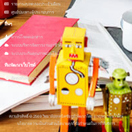
รายงานงบทดลองประจำเดือน
ศูนย์บ่มเพาะผู้ประกอบการ
อื่นๆ
ดาวน์โหลดเอกสาร
ระบบบริหารจัดการงานอาชีวศึกษา (RMS)
ระบบประกันคุณภาพออนไลน์
ทีมพัฒนาเว็บไซด์
ติดต่อทีมพัฒนาเว็บไซด์
สงวนลิขสิทธิ์ © 2569 วิทยาลัยเทคนิคชัยภูมิ พัฒนาโดย อ.กฤษณา แนววิเศษ
นโยบายความเป็นส่วนตัว
นโยบายคุกกี้
ข้อกําหนดในการให้บริการ