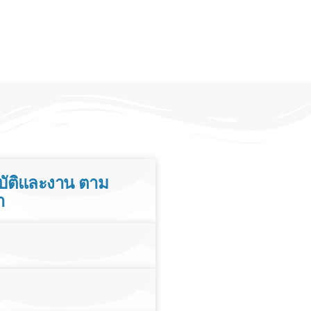
บัติและงาน ตาม
า