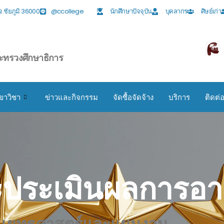
ง จ.ชัยภูมิ 36000
@ccollege
นักศึกษาปัจจุบัน
บุคลากร
ศิษย์เก่า
ะทรวงศึกษาธิการ
ขาวิชา
ข่าวและกิจกรรม
จัดซื้อจัดจ้าง
บริการ
ติดต่
ประเมินผลการอาช
ยแยุทธศาสตร์และแผนงาน