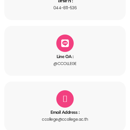
โทรสาร :
044-811-536
Line OA :
@CCOLLEGE
Email Address :
ccollege@ccollege.ac.th