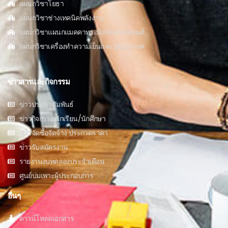
แผนกวิชาโยธา
แผนกวิชาช่างเทคนิคพลังงาน
แผนกวิชาแผนกแมคคาทรอนิกส์และหุ่นยนต์
แผนกวิชาเครื่องทำความเย็นและปรับอากาศ
ข่าวสารและกิจกรรม
ข่าวประชาสัมพันธ์
ข่าวกิจกรรมนักเรียน/นักศึกษา
ข่าวจัดซื้อจัดจ้าง ประกวดราคา
ข่าวรับสมัครงาน
รายงานงบทดลองประจำเดือน
ศูนย์บ่มเพาะผู้ประกอบการ
อื่นๆ
ดาวน์โหลดเอกสาร