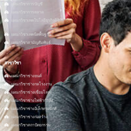
แผนกวิชาการบัญชี
แผนกวิชาการตลาด
แผนกวิชาเทคโนโลยีธุรกิจดิจิทัล
แผนกวิชาเทคนิคพื้นฐาน
แผนกวิชาสามัญสัมพันธ์
สาขาวิชา
แผนกวิชาช่างยนต์
แผนกวิชาช่างกลโรงงาน
แผนกวิชาช่างเชื่อมโลหะ
แผนกวิชาช่างไฟฟ้ากำลัง
แผนกวิชาช่างอิเล็กทรอนิกส์
แผนกวิชาช่างก่อสร้าง
แผนกวิชาสถาปัตยกรรม