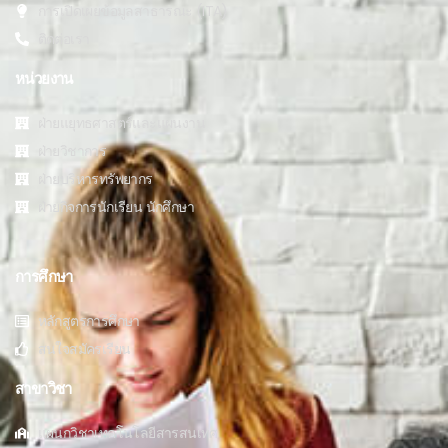
การเปิดเผยข้อมูลสาธารณะ (ITA)
ติดต่อเรา
หน่วยงาน
ฝ่ายแยุทธศาสตร์และแผนงาน
ฝ่ายวิชาการ
ฝ่ายบริหารทรัพยากร
ฝ่ายกิจการนักเรียน นักศึกษา
การศึกษา
หลักสูตรการศึกษา
สนใจสมัครเรียน
สาขาวิชา
แผนกวิชาเทคโนโลยีสารสนเทศ