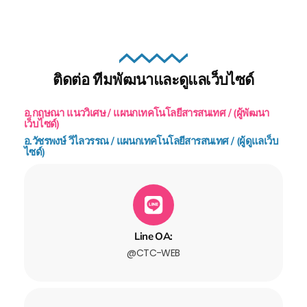
ติดต่อ ทีมพัฒนาและดูแลเว็บไซด์
อ.กฤษณา แนววิเศษ / แผนกเทคโนโลยีสารสนเทศ / (ผู้พัฒนา
เว็บไซด์)
อ.วัชรพงษ์ วิไลวรรณ / แผนกเทคโนโลยีสารสนเทศ / (ผู้ดูแลเว็บ
ไซด์)
Line OA:
@CTC-WEB