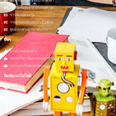
ข่าวกิจกรรมนักเรียน/นักศึกษา
ข่าวจัดซื้อจัดจ้าง ประกวดราคา
ข่าวรับสมัครงาน
รายงานงบทดลองประจำเดือน
ศูนย์บ่มเพาะผู้ประกอบการ
อื่นๆ
ดาวน์โหลดเอกสาร
ระบบบริหารจัดการงานอาชีวศึกษา (RMS)
ระบบประกันคุณภาพออนไลน์
ทีมพัฒนาเว็บไซด์
ติดต่อทีมพัฒนาเว็บไซด์