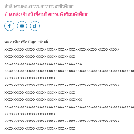
สำนักงานคณะกรรมการการอาชีวศึกษา
ตำแหน่ง เจ้าหน้าที่งานกิจกรรมนักเรียนนักศึกษา
จนท.เทียนซื่อ ปัญญานันต์
xxxxxxxxxxxxxxxxxxxxxxxxxxxxxxxxxxxxxxxxxxxxxxxxxxxx
xxxxxxxxxxxxxxxxxxxxxxxxxxxxxxxx
xxxxxxxxxxxxxxxxxxxxxxxxxxxxxxxxxxx
xxxxxxxxxxxxxxxxxxxxxxxxxxxxxxxxxxxxxxxxxxxxxxxxxxxxxxxxxx
xxxxxxxxxxxxxxxxxxxxxxx
xxxxxxxxxxxxxxxxxxxxxxxxxxxxxxxxxxxxxxxxxxxxxxxxxxxx
xxxxxxxxxxxxxxxxxxxxxxxxxxxxxxxx
xxxxxxxxxxxxxxxxxxxxxxxxxxxxxxxxxxx
xxxxxxxxxxxxxxxxxxxxxxxxxxxxxxxxxxxxxxxxxxxxxxxxxxxxxxxxxx
xxxxxxxxxxxxxxxxxxxxxxx
xxxxxxxxxxxxxxxxxxxxxxxxxxxxxxxxxxxxxxxxxxxxxxxxxxxx
xxxxxxxxxxxxxxxxxxxxxxxxxxxxxxxx