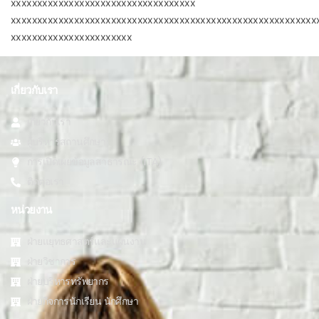
xxxxxxxxxxxxxxxxxxxxxxxxxxxxxxxxxxx
xxxxxxxxxxxxxxxxxxxxxxxxxxxxxxxxxxxxxxxxxxxxxxxxxxxxxxxxxx
xxxxxxxxxxxxxxxxxxxxxxx
เกี่ยวกับเรา
เกี่ยวกับเรา
ผู้บริหารสถานศึกษา
การเปิดเผยข้อมูลสาธารณะ (ITA)
ติดต่อเรา
หน่วยงาน
ฝ่ายแยุทธศาสตร์และแผนงาน
ฝ่ายวิชาการ
ฝ่ายบริหารทรัพยากร
ฝ่ายกิจการนักเรียน นักศึกษา