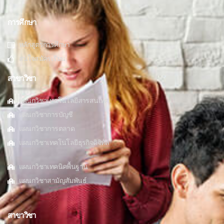
การศึกษา
หลักสูตรการศึกษา
สนใจสมัครเรียน
สาขาวิชา
แผนกวิชาเทคโนโลยีสารสนเทศ
แผนกวิชาการบัญชี
แผนกวิชาการตลาด
แผนกวิชาเทคโนโลยีธุรกิจดิจิทัล
แผนกวิชาเทคนิคพื้นฐาน
แผนกวิชาสามัญสัมพันธ์
สาขาวิชา