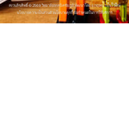
สงวนลิขสิทธิ์ © 2569 วิทยาลัยเทคนิคชัยภูมิ พัฒนาโดย อ.กฤษณา แนววิเศษ
นโยบายความเป็นส่วนตัว
นโยบายคุกกี้
ข้อกําหนดในการให้บริการ