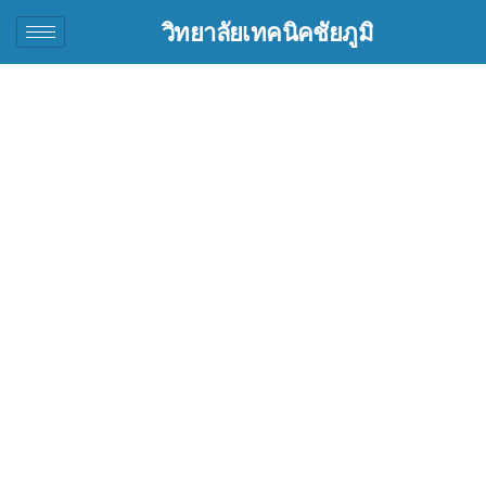
วิทยาลัยเทคนิคชัยภูมิ
📝 ข่าววิชาการ/ฝึกงาน:
เตรียมพร้อมสู่โลกการ
ทำงาน! วท.ชัยภูมิ จัด
ปฐมนิเทศก่อนฝึกงาน ดึง
ผู้ปกครองร่วมวางแผน
อนาคตบุตรหลาน
(Summer 68 & เทอม
1/69)