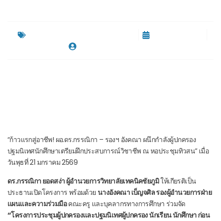
ข่าวประชาสัมพันธ์ทั่วไป
,
ฝ่ายวิชาการ
มกราคม 21, 2026
By
นันทพล จิตตธรรมบุตร
“ก้าวแรกสู่อาชีพ! ผอ.ดร.กรรณิกา – รองฯ อังคณา ผนึกกำลังผู้ปกครอง
ปฐมนิเทศนักศึกษาเตรียมฝึกประสบการณ์วิชาชีพ ณ หอประชุมทิวสน” เมื่อ
วันพุธที่ 21 มกราคม 2569
ดร.กรรณิกา ยอดสง่า ผู้อำนวยการวิทยาลัยเทคนิคชัยภูมิ
ให้เกียรติเป็น
ประธานเปิดโครงการ พร้อมด้วย
นางอังคณา เบ็ญจศิล รองผู้อำนวยการฝ่าย
แผนและความร่วมมือ
คณะครู และบุคลากรทางการศึกษา ร่วมจัด
“โครงการประชุมผู้ปกครองและปฐมนิเทศผู้ปกครอง นักเรียน นักศึกษา ก่อน