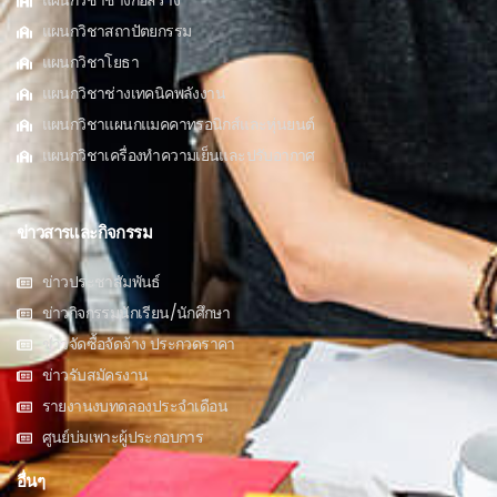
แผนกวิชาช่างก่อสร้าง
แผนกวิชาสถาปัตยกรรม
แผนกวิชาโยธา
แผนกวิชาช่างเทคนิคพลังงาน
แผนกวิชาแผนกแมคคาทรอนิกส์และหุ่นยนต์
แผนกวิชาเครื่องทำความเย็นและปรับอากาศ
ข่าวสารและกิจกรรม
ข่าวประชาสัมพันธ์
ข่าวกิจกรรมนักเรียน/นักศึกษา
ข่าวจัดซื้อจัดจ้าง ประกวดราคา
ข่าวรับสมัครงาน
รายงานงบทดลองประจำเดือน
ศูนย์บ่มเพาะผู้ประกอบการ
อื่นๆ