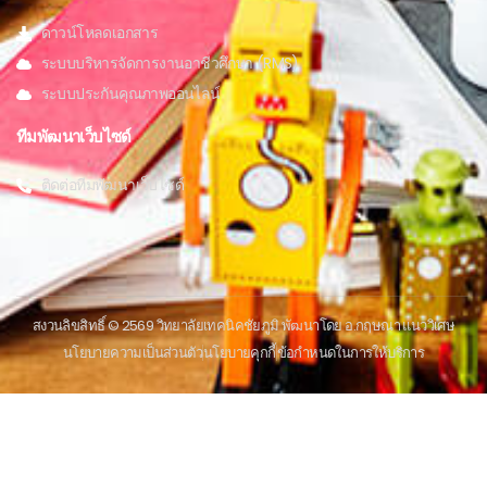
ดาวน์โหลดเอกสาร
ระบบบริหารจัดการงานอาชีวศึกษา (RMS)
ระบบประกันคุณภาพออนไลน์
ทีมพัฒนาเว็บไซด์
ติดต่อทีมพัฒนาเว็บไซด์
สงวนลิขสิทธิ์ © 2569 วิทยาลัยเทคนิคชัยภูมิ พัฒนาโดย อ.กฤษณา แนววิเศษ
นโยบายความเป็นส่วนตัว
นโยบายคุกกี้
ข้อกําหนดในการให้บริการ