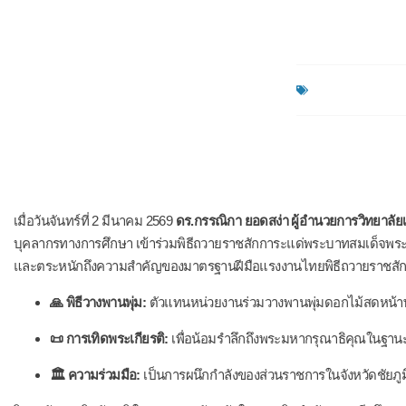
ข่าวประชาสัมพันธ
เมื่อวันจันทร์ที่ 2 มีนาคม 2569
ดร.กรรณิกา ยอดสง่า ผู้อำนวยการวิทยาลัยเ
บุคลากรทางการศึกษา เข้าร่วมพิธีถวายราชสักการะแด่พระบาทสมเด็จพร
และตระหนักถึงความสำคัญของมาตรฐานฝีมือแรงงานไทยพิธีถวายราชสักการ
🙏 พิธีวางพานพุ่ม:
ตัวแทนหน่วยงานร่วมวางพานพุ่มดอกไม้สดหน้
📜 การเทิดพระเกียรติ:
เพื่อน้อมรำลึกถึงพระมหากรุณาธิคุณในฐาน
🏛️ ความร่วมมือ:
เป็นการผนึกกำลังของส่วนราชการในจังหวัดชัยภูม