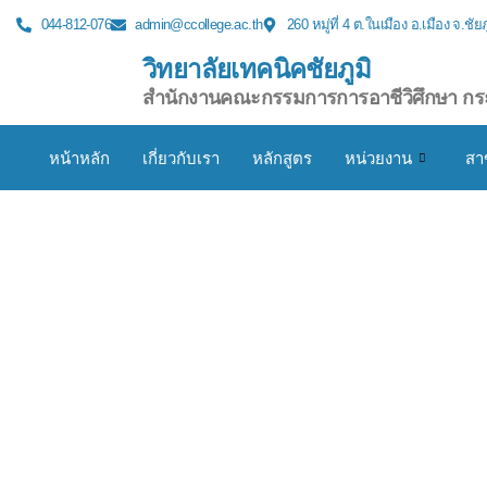
044-812-076
admin@ccollege.ac.th
260 หมู่ที่ 4 ต.ในเมือง อ.เมือง จ.ชัย
วิทยาลัยเทคนิคชัยภูมิ
สำนักงานคณะกรรมการการอาชีวิศึกษา กร
หน้าหลัก
เกี่ยวกับเรา
หลักสูตร
หน่วยงาน
สา
🛠️ วิทยาลั
ถวายราชส
ฝีมือแรงง