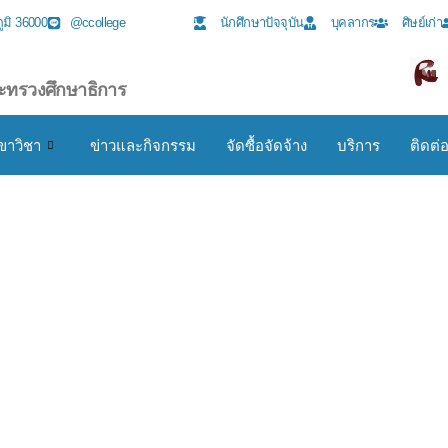
ภูมิ 36000
@ccollege
นักศึกษาปัจจุบัน
บุคลากร
ศิษย์เก่า
ะทรวงศึกษาธิการ
ขาวิชา
ข่าวและกิจกรรม
จัดซื้อจัดจ้าง
บริการ
ติดต่
ยเทคนิคชัยภูมิ ร่ว
ักการะ “วันมาต
านแห่งชาติ” ประจ