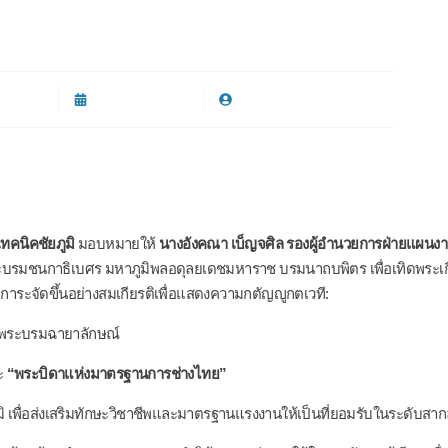
2569
์ทั่วไป
มีนาคม 2, 2026
By
นันทพล จิตตธรรมบุตร
ทคนิคชัยภูมิ
มอบหมายให้
นางอังคณา เบ็ญจศิล รองผู้อำนวยการฝ่ายแผนง
ะบรมชนกาธิเบศร มหาภูมิพลอดุลยเดชมหาราช บรมนาถบพิตร เพื่อเทิดพระเ
ะจัดขึ้นอย่างสมเกียรติเพื่อแสดงความกตัญญูกตเวที:
าพระบรมฉายาลักษณ์
ะ
“พระบิดาแห่งมาตรฐานการช่างไทย”
ิ เพื่อส่งเสริมทักษะวิชาชีพและมาตรฐานแรงงานให้เป็นที่ยอมรับในระดับสา