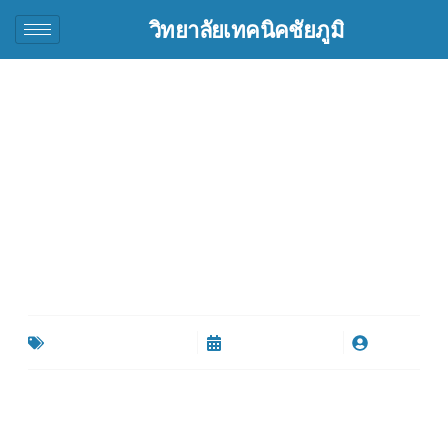
วิทยาลัยเทคนิคชัยภูมิ
ศูนย์ฯวิทยบริการและห้อง
สมุด ดำเนินการแจก
หนังสือเรียนฟรี ประจำปี
การศึกษา 1/2567
ข่าวประชาสัมพันธ์ทั่วไป
มิถุนายน 25, 2024
By
root