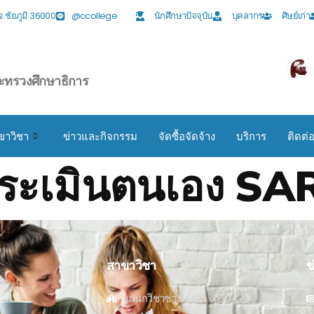
ง จ.ชัยภูมิ 36000
@ccollege
นักศึกษาปัจจุบัน
บุคลากร
ศิษย์เก่า
ะทรวงศึกษาธิการ
ขาวิชา
ข่าวและกิจกรรม
จัดซื้อจัดจ้าง
บริการ
ติดต่
ระเมินตนเอง SA
สาขาวิชา
ข
แผนกวิชาช่างยนต์