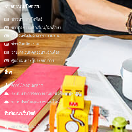
ข่าวสารและกิจกรรม
ข่าวประชาสัมพันธ์
ข่าวกิจกรรมนักเรียน/นักศึกษา
ข่าวจัดซื้อจัดจ้าง ประกวดราคา
ข่าวรับสมัครงาน
รายงานงบทดลองประจำเดือน
ศูนย์บ่มเพาะผู้ประกอบการ
อื่นๆ
ดาวน์โหลดเอกสาร
ระบบบริหารจัดการงานอาชีวศึกษา (RMS)
ระบบประกันคุณภาพออนไลน์
ทีมพัฒนาเว็บไซด์
ติดต่อทีมพัฒนาเว็บไซด์