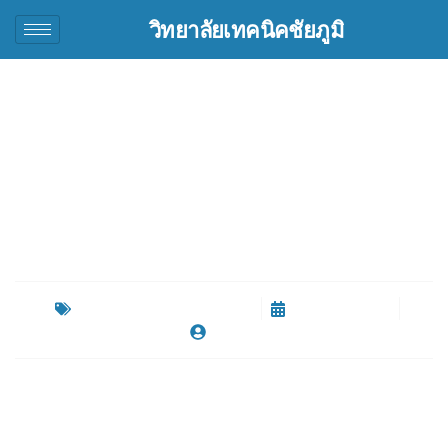
วิทยาลัยเทคนิคชัยภูมิ
ประกวดราคาซื้อห้อง
ปฎิบัติการเขียนโแรแกรม
PLC และวายริ่งฯ
ข่าวจัดซื้อจัดจ้าง ประกวดราคา
สิงหาคม 21, 2025
By
root