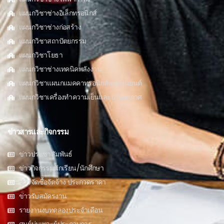
แผนกวิชาช่างอิเล็กทรอนิกส์
แผนกวิชาช่างก่อสร้าง
แผนกวิชาสถาปัตยกรรม
แผนกวิชาโยธา
แผนกวิชาช่างเทคนิคพลังงาน
แผนกวิชาแผนกแมคคาทรอนิกส์และหุ่นยนต์
แผนกวิชาเครื่องทำความเย็นและปรับอากาศ
ข่าวสารและกิจกรรม
ข่าวประชาสัมพันธ์
ข่าวกิจกรรมนักเรียน/นักศึกษา
ข่าวจัดซื้อจัดจ้าง ประกวดราคา
ข่าวรับสมัครงาน
รายงานงบทดลองประจำเดือน