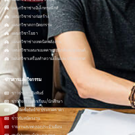
แผนกวิชาช่างอิเล็กทรอนิกส์
แผนกวิชาช่างก่อสร้าง
แผนกวิชาสถาปัตยกรรม
แผนกวิชาโยธา
แผนกวิชาช่างเทคนิคพลังงาน
แผนกวิชาแผนกแมคคาทรอนิกส์และหุ่นยนต์
แผนกวิชาเครื่องทำความเย็นและปรับอากาศ
ข่าวสารและกิจกรรม
ข่าวประชาสัมพันธ์
ข่าวกิจกรรมนักเรียน/นักศึกษา
ข่าวจัดซื้อจัดจ้าง ประกวดราคา
ข่าวรับสมัครงาน
รายงานงบทดลองประจำเดือน