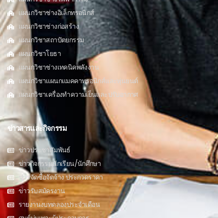
แผนกวิชาช่างอิเล็กทรอนิกส์
แผนกวิชาช่างก่อสร้าง
แผนกวิชาสถาปัตยกรรม
แผนกวิชาโยธา
แผนกวิชาช่างเทคนิคพลังงาน
แผนกวิชาแผนกแมคคาทรอนิกส์และหุ่นยนต์
แผนกวิชาเครื่องทำความเย็นและปรับอากาศ
ข่าวสารและกิจกรรม
ข่าวประชาสัมพันธ์
ข่าวกิจกรรมนักเรียน/นักศึกษา
ข่าวจัดซื้อจัดจ้าง ประกวดราคา
ข่าวรับสมัครงาน
รายงานงบทดลองประจำเดือน