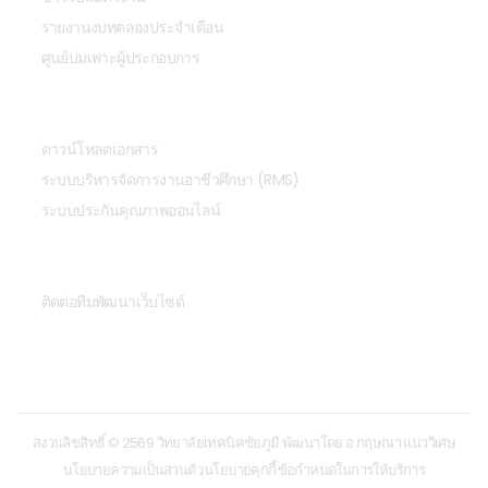
รายงานงบทดลองประจำเดือน
ศูนย์บ่มเพาะผู้ประกอบการ
อื่นๆ
ดาวน์โหลดเอกสาร
ระบบบริหารจัดการงานอาชีวศึกษา (RMS)
ระบบประกันคุณภาพออนไลน์
ทีมพัฒนาเว็บไซด์
ติดต่อทีมพัฒนาเว็บไซด์
สงวนลิขสิทธิ์ © 2569 วิทยาลัยเทคนิคชัยภูมิ พัฒนาโดย อ.กฤษณา แนววิเศษ
นโยบายความเป็นส่วนตัว
นโยบายคุกกี้
ข้อกําหนดในการให้บริการ